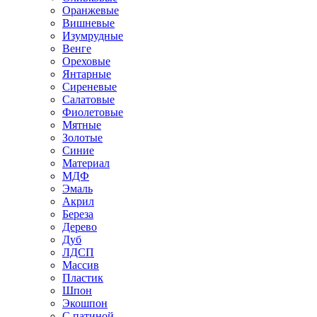
Оранжевые
Вишневые
Изумрудные
Венге
Ореховые
Янтарные
Сиреневые
Салатовые
Фиолетовые
Мятные
Золотые
Синие
Материал
МДФ
Эмаль
Акрил
Береза
Дерево
Дуб
ЛДСП
Массив
Пластик
Шпон
Экошпон
С патиной