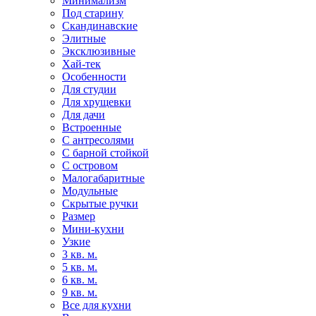
Минимализм
Под старину
Скандинавские
Элитные
Эксклюзивные
Хай-тек
Особенности
Для студии
Для хрущевки
Для дачи
Встроенные
С антресолями
С барной стойкой
С островом
Малогабаритные
Модульные
Скрытые ручки
Размер
Мини-кухни
Узкие
3 кв. м.
5 кв. м.
6 кв. м.
9 кв. м.
Все для кухни