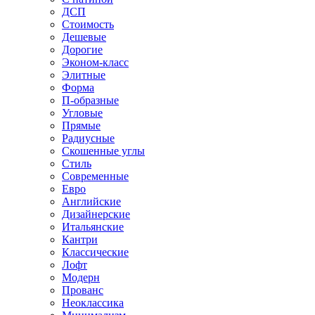
ДСП
Стоимость
Дешевые
Дорогие
Эконом-класс
Элитные
Форма
П-образные
Угловые
Прямые
Радиусные
Скошенные углы
Стиль
Современные
Евро
Английские
Дизайнерские
Итальянские
Кантри
Классические
Лофт
Модерн
Прованс
Неоклассика