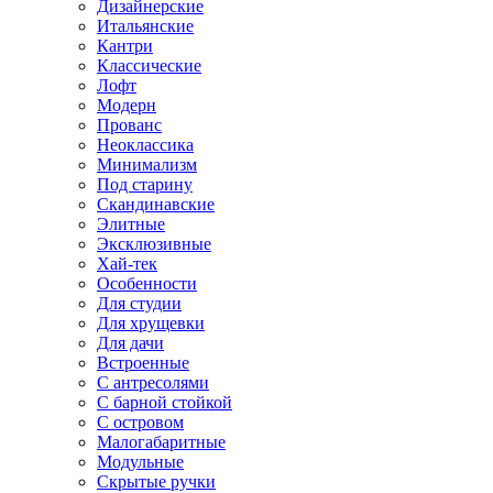
Дизайнерские
Итальянские
Кантри
Классические
Лофт
Модерн
Прованс
Неоклассика
Минимализм
Под старину
Скандинавские
Элитные
Эксклюзивные
Хай-тек
Особенности
Для студии
Для хрущевки
Для дачи
Встроенные
С антресолями
С барной стойкой
С островом
Малогабаритные
Модульные
Скрытые ручки