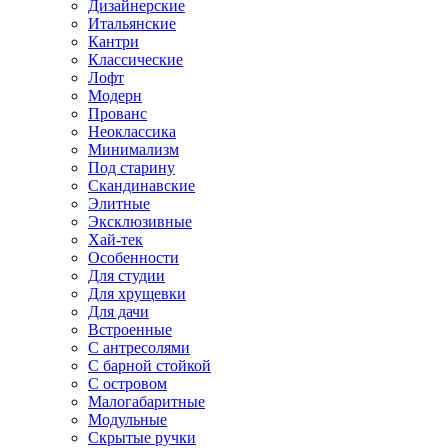
Дизайнерские
Итальянские
Кантри
Классические
Лофт
Модерн
Прованс
Неоклассика
Минимализм
Под старину
Скандинавские
Элитные
Эксклюзивные
Хай-тек
Особенности
Для студии
Для хрущевки
Для дачи
Встроенные
С антресолями
С барной стойкой
С островом
Малогабаритные
Модульные
Скрытые ручки