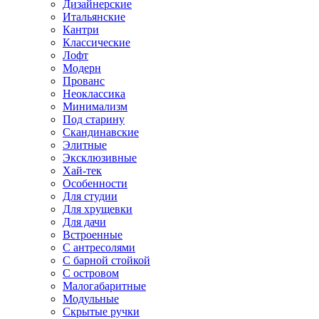
Дизайнерские
Итальянские
Кантри
Классические
Лофт
Модерн
Прованс
Неоклассика
Минимализм
Под старину
Скандинавские
Элитные
Эксклюзивные
Хай-тек
Особенности
Для студии
Для хрущевки
Для дачи
Встроенные
С антресолями
С барной стойкой
С островом
Малогабаритные
Модульные
Скрытые ручки