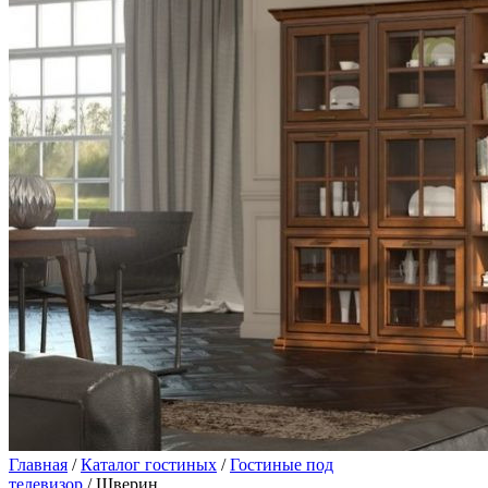
Главная
/
Каталог гостиных
/
Гостиные под
телевизор
/ Шверин