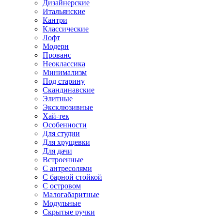
Дизайнерские
Итальянские
Кантри
Классические
Лофт
Модерн
Прованс
Неоклассика
Минимализм
Под старину
Скандинавские
Элитные
Эксклюзивные
Хай-тек
Особенности
Для студии
Для хрущевки
Для дачи
Встроенные
С антресолями
С барной стойкой
С островом
Малогабаритные
Модульные
Скрытые ручки