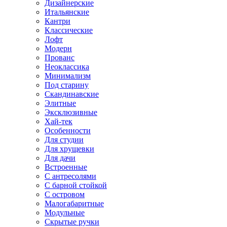
Дизайнерские
Итальянские
Кантри
Классические
Лофт
Модерн
Прованс
Неоклассика
Минимализм
Под старину
Скандинавские
Элитные
Эксклюзивные
Хай-тек
Особенности
Для студии
Для хрущевки
Для дачи
Встроенные
С антресолями
С барной стойкой
С островом
Малогабаритные
Модульные
Скрытые ручки