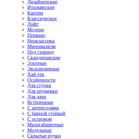
Дизайнерские
Итальянские
Кантри
Классические
Лофт
Модерн
Прованс
Неоклассика
Минимализм
Под старину
Скандинавские
Элитные
Эксклюзивные
Хай-тек
Особенности
Для студии
Для хрущевки
Для дачи
Встроенные
С антресолями
С барной стойкой
С островом
Малогабаритные
Модульные
Скрытые ручки