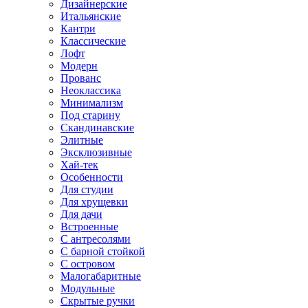
Дизайнерские
Итальянские
Кантри
Классические
Лофт
Модерн
Прованс
Неоклассика
Минимализм
Под старину
Скандинавские
Элитные
Эксклюзивные
Хай-тек
Особенности
Для студии
Для хрущевки
Для дачи
Встроенные
С антресолями
С барной стойкой
С островом
Малогабаритные
Модульные
Скрытые ручки