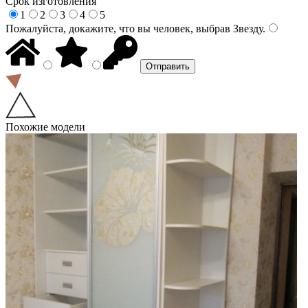
Срок изготовления
1
2
3
4
5
Пожалуйста, докажите, что вы человек, выбрав
Звезду
.
Похожие модели