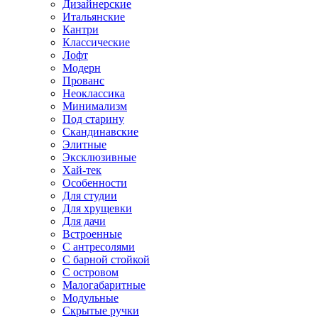
Дизайнерские
Итальянские
Кантри
Классические
Лофт
Модерн
Прованс
Неоклассика
Минимализм
Под старину
Скандинавские
Элитные
Эксклюзивные
Хай-тек
Особенности
Для студии
Для хрущевки
Для дачи
Встроенные
С антресолями
С барной стойкой
С островом
Малогабаритные
Модульные
Скрытые ручки