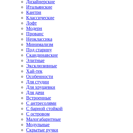
Дизайнерские
Итальянские
Кантри
Классические
Лофт
Модерн
Прованс
Неоклассика
Минимализм
Под старину
Скандинавские
Элитные
Эксклюзивные
Хай-тек
Особенности
Для студии
Для хрущевки
Для дачи
Встроенные
С антресолями
С барной стойкой
С островом
Малогабаритные
Модульные
Скрытые ручки