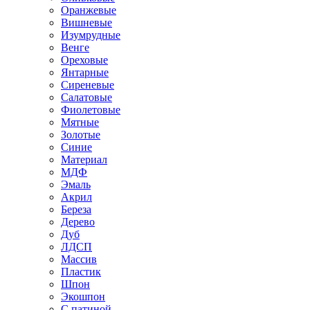
Оранжевые
Вишневые
Изумрудные
Венге
Ореховые
Янтарные
Сиреневые
Салатовые
Фиолетовые
Мятные
Золотые
Синие
Материал
МДФ
Эмаль
Акрил
Береза
Дерево
Дуб
ЛДСП
Массив
Пластик
Шпон
Экошпон
С патиной