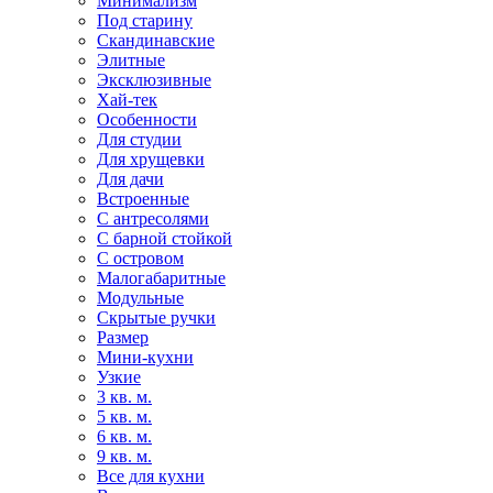
Минимализм
Под старину
Скандинавские
Элитные
Эксклюзивные
Хай-тек
Особенности
Для студии
Для хрущевки
Для дачи
Встроенные
С антресолями
С барной стойкой
С островом
Малогабаритные
Модульные
Скрытые ручки
Размер
Мини-кухни
Узкие
3 кв. м.
5 кв. м.
6 кв. м.
9 кв. м.
Все для кухни