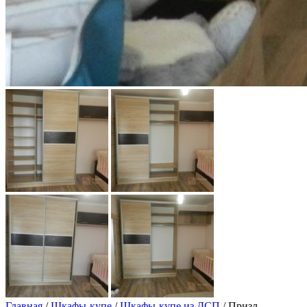
Главная
/
Шкафы-купе
/
Шкафы-купе из ДСП
/ Призл