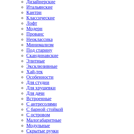
Дизайнерские
Итальянские
Кантри
Классические
Лофт
Модерн
Прованс
Неоклассика
Минимализм
Под старину
Скандинавские
Элитные
Эксклюзивные
Хай-тек
Особенности
Для студии
Для хрущевки
Для дачи
Встроенные
С антресолями
С барной стойкой
С островом
Малогабаритные
Модульные
Скрытые ручки