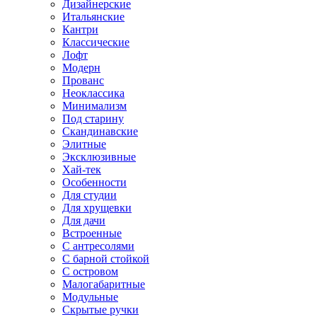
Дизайнерские
Итальянские
Кантри
Классические
Лофт
Модерн
Прованс
Неоклассика
Минимализм
Под старину
Скандинавские
Элитные
Эксклюзивные
Хай-тек
Особенности
Для студии
Для хрущевки
Для дачи
Встроенные
С антресолями
С барной стойкой
С островом
Малогабаритные
Модульные
Скрытые ручки