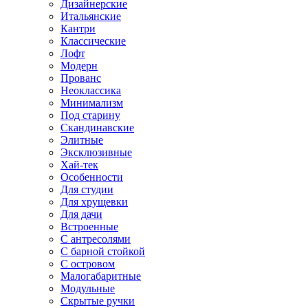
Дизайнерские
Итальянские
Кантри
Классические
Лофт
Модерн
Прованс
Неоклассика
Минимализм
Под старину
Скандинавские
Элитные
Эксклюзивные
Хай-тек
Особенности
Для студии
Для хрущевки
Для дачи
Встроенные
С антресолями
С барной стойкой
С островом
Малогабаритные
Модульные
Скрытые ручки