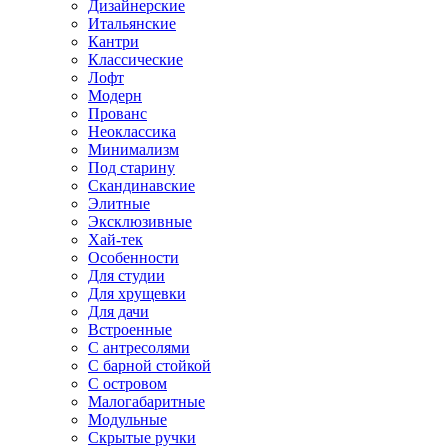
Дизайнерские
Итальянские
Кантри
Классические
Лофт
Модерн
Прованс
Неоклассика
Минимализм
Под старину
Скандинавские
Элитные
Эксклюзивные
Хай-тек
Особенности
Для студии
Для хрущевки
Для дачи
Встроенные
С антресолями
С барной стойкой
С островом
Малогабаритные
Модульные
Скрытые ручки