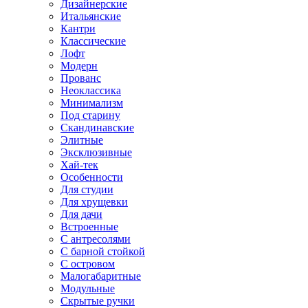
Дизайнерские
Итальянские
Кантри
Классические
Лофт
Модерн
Прованс
Неоклассика
Минимализм
Под старину
Скандинавские
Элитные
Эксклюзивные
Хай-тек
Особенности
Для студии
Для хрущевки
Для дачи
Встроенные
С антресолями
С барной стойкой
С островом
Малогабаритные
Модульные
Скрытые ручки