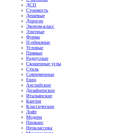
ДСП
Стоимость
Дешевые
Дорогие
Эконом-класс
Элитные
Форма
П-образные
Угловые
Прямые
Радиусные
Скошенные углы
Стиль
Современные
Евро
Английские
Дизайнерские
Итальянские
Кантри
Классические
Лофт
Модерн
Прованс
Неоклассика