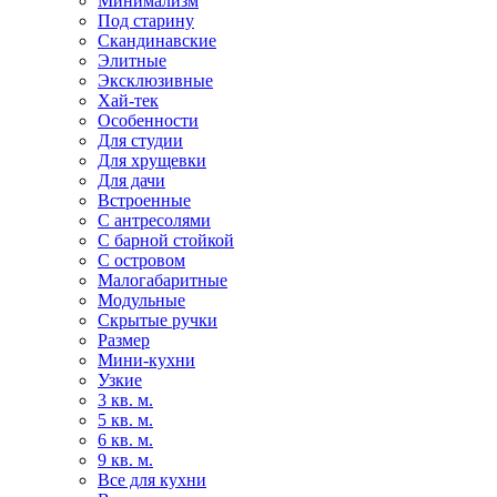
Минимализм
Под старину
Скандинавские
Элитные
Эксклюзивные
Хай-тек
Особенности
Для студии
Для хрущевки
Для дачи
Встроенные
С антресолями
С барной стойкой
С островом
Малогабаритные
Модульные
Скрытые ручки
Размер
Мини-кухни
Узкие
3 кв. м.
5 кв. м.
6 кв. м.
9 кв. м.
Все для кухни