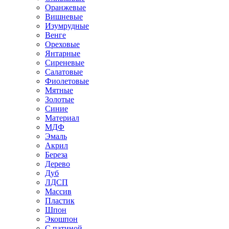
Оранжевые
Вишневые
Изумрудные
Венге
Ореховые
Янтарные
Сиреневые
Салатовые
Фиолетовые
Мятные
Золотые
Синие
Материал
МДФ
Эмаль
Акрил
Береза
Дерево
Дуб
ЛДСП
Массив
Пластик
Шпон
Экошпон
С патиной