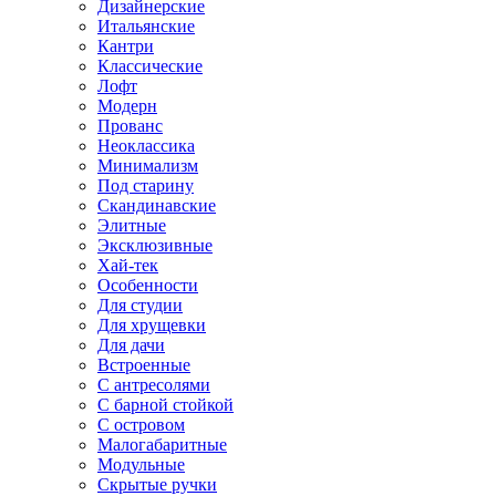
Дизайнерские
Итальянские
Кантри
Классические
Лофт
Модерн
Прованс
Неоклассика
Минимализм
Под старину
Скандинавские
Элитные
Эксклюзивные
Хай-тек
Особенности
Для студии
Для хрущевки
Для дачи
Встроенные
С антресолями
С барной стойкой
С островом
Малогабаритные
Модульные
Скрытые ручки