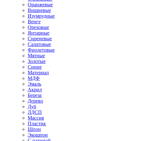
Оранжевые
Вишневые
Изумрудные
Венге
Ореховые
Янтарные
Сиреневые
Салатовые
Фиолетовые
Мятные
Золотые
Синие
Материал
МДФ
Эмаль
Акрил
Береза
Дерево
Дуб
ЛДСП
Массив
Пластик
Шпон
Экошпон
С патиной