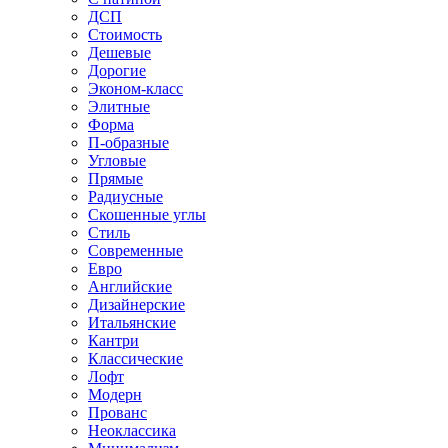
ДСП
Стоимость
Дешевые
Дорогие
Эконом-класс
Элитные
Форма
П-образные
Угловые
Прямые
Радиусные
Скошенные углы
Стиль
Современные
Евро
Английские
Дизайнерские
Итальянские
Кантри
Классические
Лофт
Модерн
Прованс
Неоклассика