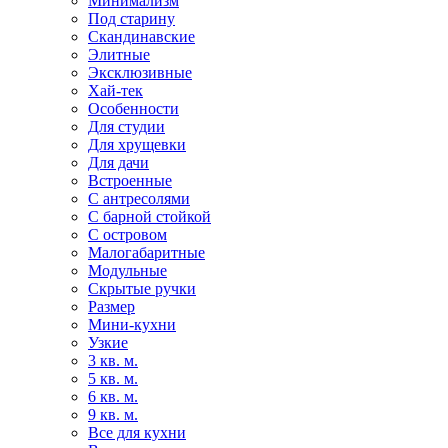
Минимализм
Под старину
Скандинавские
Элитные
Эксклюзивные
Хай-тек
Особенности
Для студии
Для хрущевки
Для дачи
Встроенные
С антресолями
С барной стойкой
С островом
Малогабаритные
Модульные
Скрытые ручки
Размер
Мини-кухни
Узкие
3 кв. м.
5 кв. м.
6 кв. м.
9 кв. м.
Все для кухни