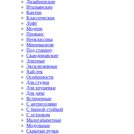
Дизайнерские
Итальянские
Кантри
Классические
Лофт
Модерн
Прованс
Неоклассика
Минимализм
Под старину
Скандинавские
Элитные
Эксклюзивные
Хай-тек
Особенности
Для студии
Для хрущевки
Для дачи
Встроенные
С антресолями
С барной стойкой
С островом
Малогабаритные
Модульные
Скрытые ручки