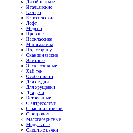
Дизайнерские
Итальянские
Кантри
Классические
Лофт
Модерн
Прованс
Неоклассика
Минимализм
Под старину
Скандинавские
Элитные
Эксклюзивные
Хай-тек
Особенности
Для студии
Для хрущевки
Для дачи
Встроенные
С антресолями
С барной стойкой
С островом
Малогабаритные
Модульные
Скрытые ручки