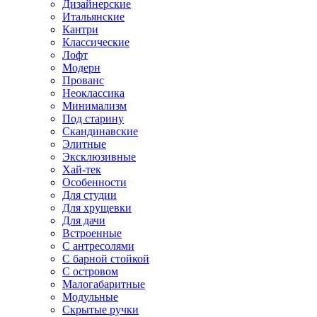
Дизайнерские
Итальянские
Кантри
Классические
Лофт
Модерн
Прованс
Неоклассика
Минимализм
Под старину
Скандинавские
Элитные
Эксклюзивные
Хай-тек
Особенности
Для студии
Для хрущевки
Для дачи
Встроенные
С антресолями
С барной стойкой
С островом
Малогабаритные
Модульные
Скрытые ручки