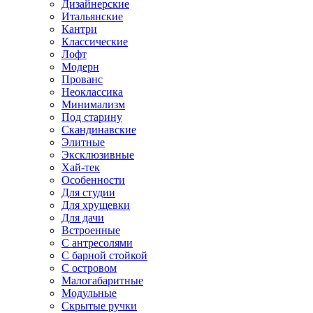
Дизайнерские
Итальянские
Кантри
Классические
Лофт
Модерн
Прованс
Неоклассика
Минимализм
Под старину
Скандинавские
Элитные
Эксклюзивные
Хай-тек
Особенности
Для студии
Для хрущевки
Для дачи
Встроенные
С антресолями
С барной стойкой
С островом
Малогабаритные
Модульные
Скрытые ручки