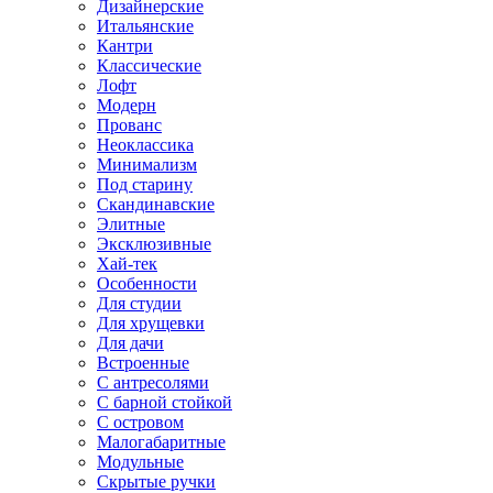
Дизайнерские
Итальянские
Кантри
Классические
Лофт
Модерн
Прованс
Неоклассика
Минимализм
Под старину
Скандинавские
Элитные
Эксклюзивные
Хай-тек
Особенности
Для студии
Для хрущевки
Для дачи
Встроенные
С антресолями
С барной стойкой
С островом
Малогабаритные
Модульные
Скрытые ручки