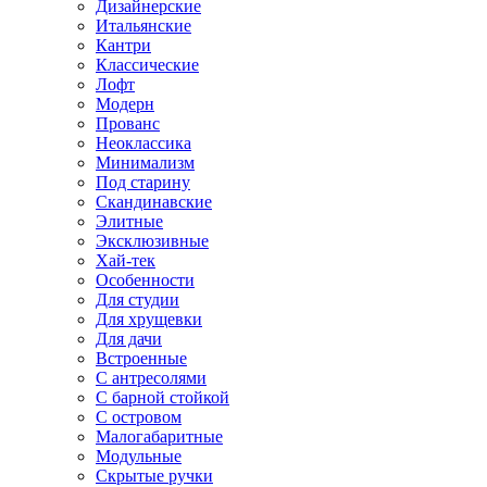
Дизайнерские
Итальянские
Кантри
Классические
Лофт
Модерн
Прованс
Неоклассика
Минимализм
Под старину
Скандинавские
Элитные
Эксклюзивные
Хай-тек
Особенности
Для студии
Для хрущевки
Для дачи
Встроенные
С антресолями
С барной стойкой
С островом
Малогабаритные
Модульные
Скрытые ручки