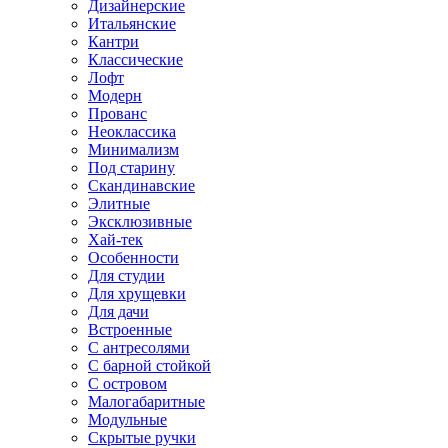
Дизайнерские
Итальянские
Кантри
Классические
Лофт
Модерн
Прованс
Неоклассика
Минимализм
Под старину
Скандинавские
Элитные
Эксклюзивные
Хай-тек
Особенности
Для студии
Для хрущевки
Для дачи
Встроенные
С антресолями
С барной стойкой
С островом
Малогабаритные
Модульные
Скрытые ручки