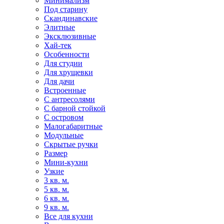
Минимализм
Под старину
Скандинавские
Элитные
Эксклюзивные
Хай-тек
Особенности
Для студии
Для хрущевки
Для дачи
Встроенные
С антресолями
С барной стойкой
С островом
Малогабаритные
Модульные
Скрытые ручки
Размер
Мини-кухни
Узкие
3 кв. м.
5 кв. м.
6 кв. м.
9 кв. м.
Все для кухни