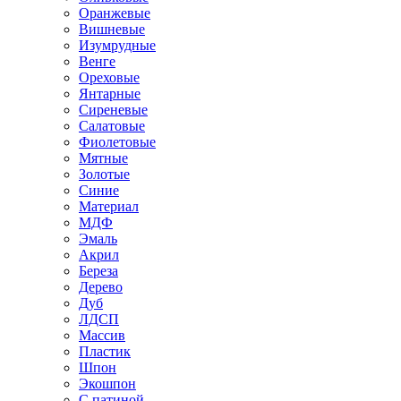
Оранжевые
Вишневые
Изумрудные
Венге
Ореховые
Янтарные
Сиреневые
Салатовые
Фиолетовые
Мятные
Золотые
Синие
Материал
МДФ
Эмаль
Акрил
Береза
Дерево
Дуб
ЛДСП
Массив
Пластик
Шпон
Экошпон
С патиной