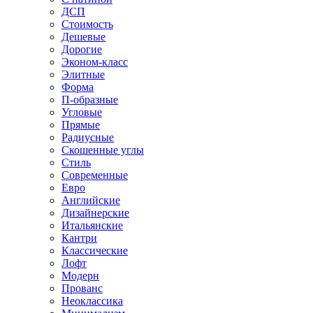
ДСП
Стоимость
Дешевые
Дорогие
Эконом-класс
Элитные
Форма
П-образные
Угловые
Прямые
Радиусные
Скошенные углы
Стиль
Современные
Евро
Английские
Дизайнерские
Итальянские
Кантри
Классические
Лофт
Модерн
Прованс
Неоклассика