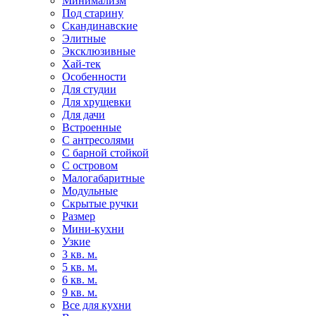
Минимализм
Под старину
Скандинавские
Элитные
Эксклюзивные
Хай-тек
Особенности
Для студии
Для хрущевки
Для дачи
Встроенные
С антресолями
С барной стойкой
С островом
Малогабаритные
Модульные
Скрытые ручки
Размер
Мини-кухни
Узкие
3 кв. м.
5 кв. м.
6 кв. м.
9 кв. м.
Все для кухни