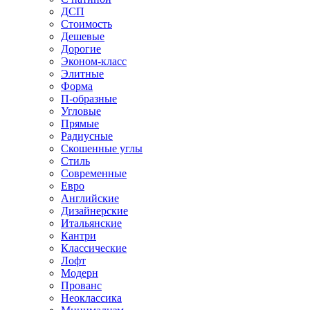
ДСП
Стоимость
Дешевые
Дорогие
Эконом-класс
Элитные
Форма
П-образные
Угловые
Прямые
Радиусные
Скошенные углы
Стиль
Современные
Евро
Английские
Дизайнерские
Итальянские
Кантри
Классические
Лофт
Модерн
Прованс
Неоклассика