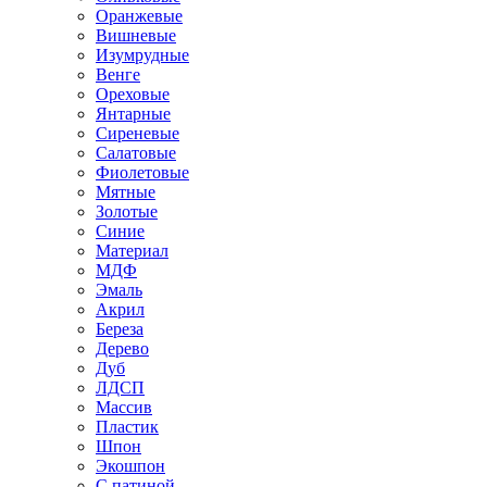
Оранжевые
Вишневые
Изумрудные
Венге
Ореховые
Янтарные
Сиреневые
Салатовые
Фиолетовые
Мятные
Золотые
Синие
Материал
МДФ
Эмаль
Акрил
Береза
Дерево
Дуб
ЛДСП
Массив
Пластик
Шпон
Экошпон
С патиной