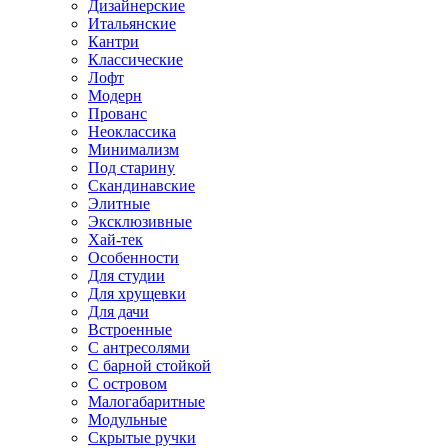
Дизайнерские
Итальянские
Кантри
Классические
Лофт
Модерн
Прованс
Неоклассика
Минимализм
Под старину
Скандинавские
Элитные
Эксклюзивные
Хай-тек
Особенности
Для студии
Для хрущевки
Для дачи
Встроенные
С антресолями
С барной стойкой
С островом
Малогабаритные
Модульные
Скрытые ручки