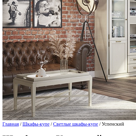
Главная
/
Шкафы-купе
/
Светлые шкафы-купе
/ Успенский