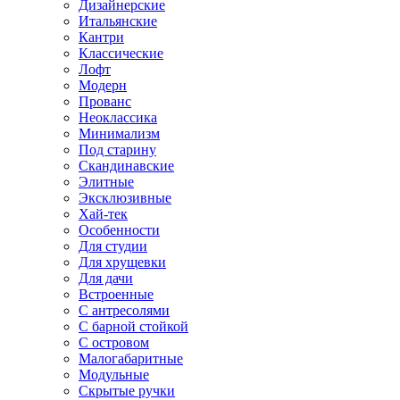
Дизайнерские
Итальянские
Кантри
Классические
Лофт
Модерн
Прованс
Неоклассика
Минимализм
Под старину
Скандинавские
Элитные
Эксклюзивные
Хай-тек
Особенности
Для студии
Для хрущевки
Для дачи
Встроенные
С антресолями
С барной стойкой
С островом
Малогабаритные
Модульные
Скрытые ручки