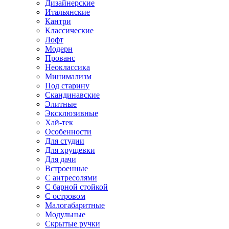
Дизайнерские
Итальянские
Кантри
Классические
Лофт
Модерн
Прованс
Неоклассика
Минимализм
Под старину
Скандинавские
Элитные
Эксклюзивные
Хай-тек
Особенности
Для студии
Для хрущевки
Для дачи
Встроенные
С антресолями
С барной стойкой
С островом
Малогабаритные
Модульные
Скрытые ручки