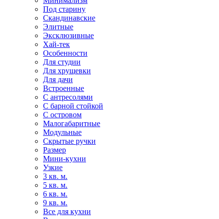
Минимализм
Под старину
Скандинавские
Элитные
Эксклюзивные
Хай-тек
Особенности
Для студии
Для хрущевки
Для дачи
Встроенные
С антресолями
С барной стойкой
С островом
Малогабаритные
Модульные
Скрытые ручки
Размер
Мини-кухни
Узкие
3 кв. м.
5 кв. м.
6 кв. м.
9 кв. м.
Все для кухни