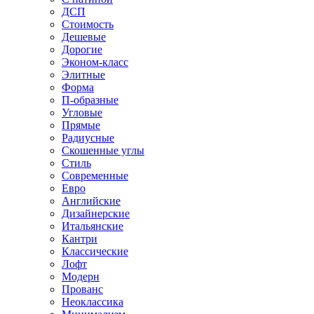
ДСП
Стоимость
Дешевые
Дорогие
Эконом-класс
Элитные
Форма
П-образные
Угловые
Прямые
Радиусные
Скошенные углы
Стиль
Современные
Евро
Английские
Дизайнерские
Итальянские
Кантри
Классические
Лофт
Модерн
Прованс
Неоклассика