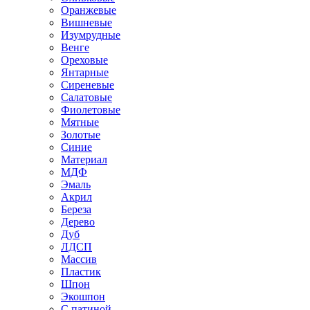
Оранжевые
Вишневые
Изумрудные
Венге
Ореховые
Янтарные
Сиреневые
Салатовые
Фиолетовые
Мятные
Золотые
Синие
Материал
МДФ
Эмаль
Акрил
Береза
Дерево
Дуб
ЛДСП
Массив
Пластик
Шпон
Экошпон
С патиной