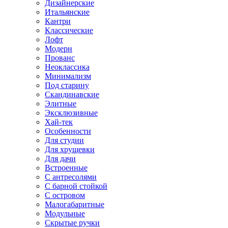
Дизайнерские
Итальянские
Кантри
Классические
Лофт
Модерн
Прованс
Неоклассика
Минимализм
Под старину
Скандинавские
Элитные
Эксклюзивные
Хай-тек
Особенности
Для студии
Для хрущевки
Для дачи
Встроенные
С антресолями
С барной стойкой
С островом
Малогабаритные
Модульные
Скрытые ручки