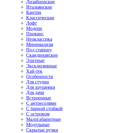
Дизайнерские
Итальянские
Кантри
Классические
Лофт
Модерн
Прованс
Неоклассика
Минимализм
Под старину
Скандинавские
Элитные
Эксклюзивные
Хай-тек
Особенности
Для студии
Для хрущевки
Для дачи
Встроенные
С антресолями
С барной стойкой
С островом
Малогабаритные
Модульные
Скрытые ручки