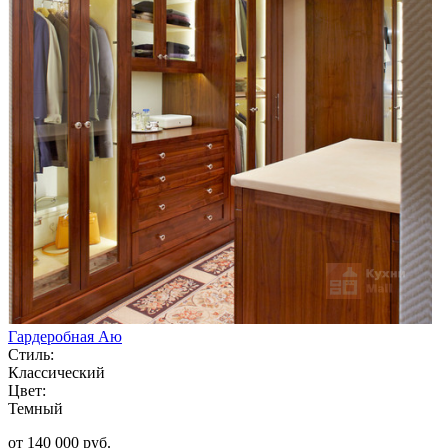
Гардеробная Аю
Стиль:
Классический
Цвет:
Темный
от 140 000 руб.