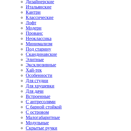
Дизайнерские
Итальянские
Кантри
Классические
Лофт
Модерн
Прованс
Неоклассика
Минимализм
Под старину
Скандинавские
Элитные
Эксклюзивные
Хай-тек
Особенности
Для студии
Для хрущевки
Для дачи
Встроенные
С антресолями
С барной стойкой
С островом
Малогабаритные
Модульные
Скрытые ручки