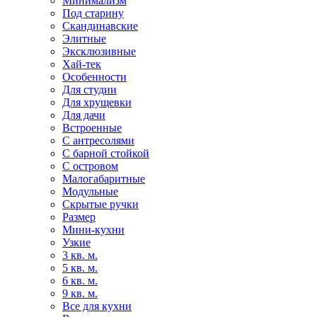
Минимализм
Под старину
Скандинавские
Элитные
Эксклюзивные
Хай-тек
Особенности
Для студии
Для хрущевки
Для дачи
Встроенные
С антресолями
С барной стойкой
С островом
Малогабаритные
Модульные
Скрытые ручки
Размер
Мини-кухни
Узкие
3 кв. м.
5 кв. м.
6 кв. м.
9 кв. м.
Все для кухни