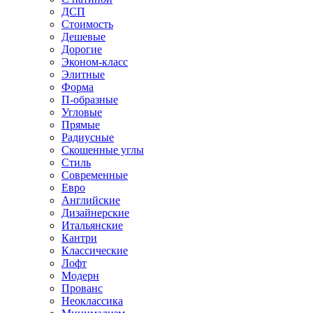
ДСП
Стоимость
Дешевые
Дорогие
Эконом-класс
Элитные
Форма
П-образные
Угловые
Прямые
Радиусные
Скошенные углы
Стиль
Современные
Евро
Английские
Дизайнерские
Итальянские
Кантри
Классические
Лофт
Модерн
Прованс
Неоклассика