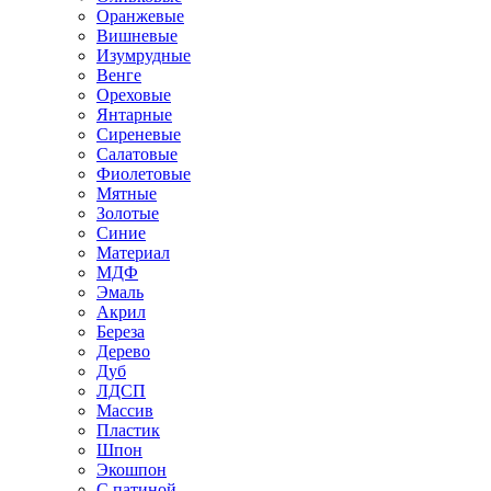
Оранжевые
Вишневые
Изумрудные
Венге
Ореховые
Янтарные
Сиреневые
Салатовые
Фиолетовые
Мятные
Золотые
Синие
Материал
МДФ
Эмаль
Акрил
Береза
Дерево
Дуб
ЛДСП
Массив
Пластик
Шпон
Экошпон
С патиной