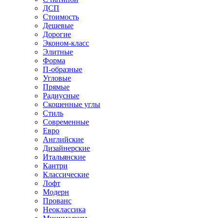
ДСП
Стоимость
Дешевые
Дорогие
Эконом-класс
Элитные
Форма
П-образные
Угловые
Прямые
Радиусные
Скошенные углы
Стиль
Современные
Евро
Английские
Дизайнерские
Итальянские
Кантри
Классические
Лофт
Модерн
Прованс
Неоклассика