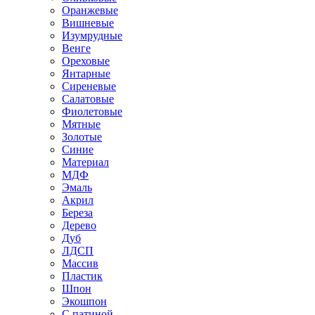
Оранжевые
Вишневые
Изумрудные
Венге
Ореховые
Янтарные
Сиреневые
Салатовые
Фиолетовые
Мятные
Золотые
Синие
Материал
МДФ
Эмаль
Акрил
Береза
Дерево
Дуб
ЛДСП
Массив
Пластик
Шпон
Экошпон
С патиной