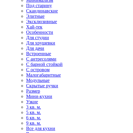
Минимализм
Под старину
Скандинавские
Элитные
Эксклюзивные
Хай-тек
Особенности
Для студии
Для хрущевки
Для дачи
Встроенные
С антресолями
С барной стойкой
С островом
Малогабаритные
Модульные
Скрытые ручки
Размер
Мини-кухни
Узкие
3 кв. м.
5 кв. м.
6 кв. м.
9 кв. м.
Все для кухни