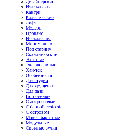
Дизайнерские
Итальянские
Кантри
Классические
Лофт
Модерн
Прованс
Неоклассика
Минимализм
Под старину
Скандинавские
Элитные
Эксклюзивные
Хай-тек
Особенности
Для студии
Для хрущевки
Для дачи
Встроенные
С антресолями
С барной стойкой
С островом
Малогабаритные
Модульные
Скрытые ручки