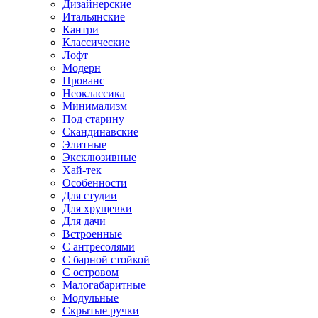
Дизайнерские
Итальянские
Кантри
Классические
Лофт
Модерн
Прованс
Неоклассика
Минимализм
Под старину
Скандинавские
Элитные
Эксклюзивные
Хай-тек
Особенности
Для студии
Для хрущевки
Для дачи
Встроенные
С антресолями
С барной стойкой
С островом
Малогабаритные
Модульные
Скрытые ручки