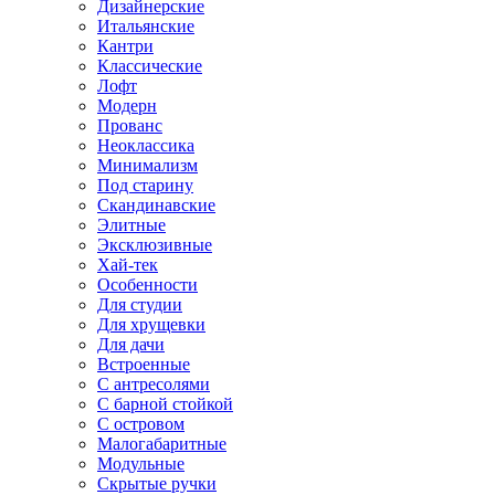
Дизайнерские
Итальянские
Кантри
Классические
Лофт
Модерн
Прованс
Неоклассика
Минимализм
Под старину
Скандинавские
Элитные
Эксклюзивные
Хай-тек
Особенности
Для студии
Для хрущевки
Для дачи
Встроенные
С антресолями
С барной стойкой
С островом
Малогабаритные
Модульные
Скрытые ручки