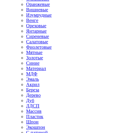
Оранжевые
Вишневые
Изумрудные
Венге
Ореховые
Янтарные
Сиреневые
Салатовые
Фиолетовые
Мятные
Золотые
Синие
Материал
МДФ
Эмаль
Акрил
Береза
Дерево
Дуб
ЛДСП
Массив
Пластик
Шпон
Экошпон
С патиной