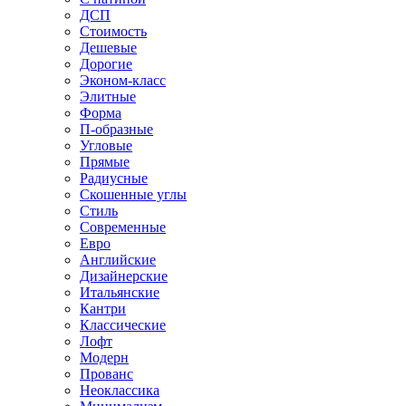
ДСП
Стоимость
Дешевые
Дорогие
Эконом-класс
Элитные
Форма
П-образные
Угловые
Прямые
Радиусные
Скошенные углы
Стиль
Современные
Евро
Английские
Дизайнерские
Итальянские
Кантри
Классические
Лофт
Модерн
Прованс
Неоклассика