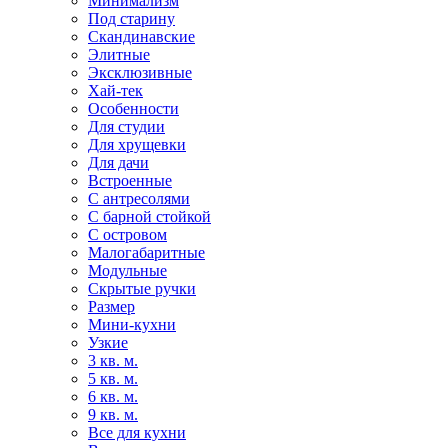
Минимализм
Под старину
Скандинавские
Элитные
Эксклюзивные
Хай-тек
Особенности
Для студии
Для хрущевки
Для дачи
Встроенные
С антресолями
С барной стойкой
С островом
Малогабаритные
Модульные
Скрытые ручки
Размер
Мини-кухни
Узкие
3 кв. м.
5 кв. м.
6 кв. м.
9 кв. м.
Все для кухни