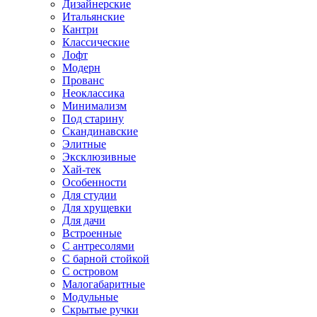
Дизайнерские
Итальянские
Кантри
Классические
Лофт
Модерн
Прованс
Неоклассика
Минимализм
Под старину
Скандинавские
Элитные
Эксклюзивные
Хай-тек
Особенности
Для студии
Для хрущевки
Для дачи
Встроенные
С антресолями
С барной стойкой
С островом
Малогабаритные
Модульные
Скрытые ручки