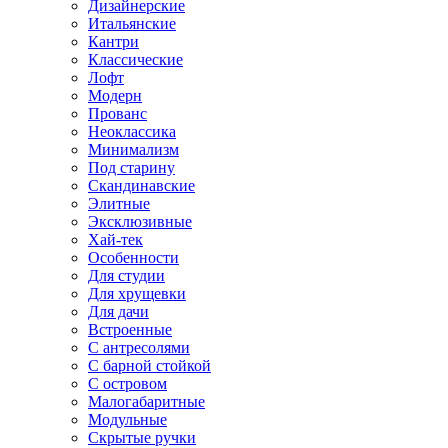
Дизайнерские
Итальянские
Кантри
Классические
Лофт
Модерн
Прованс
Неоклассика
Минимализм
Под старину
Скандинавские
Элитные
Эксклюзивные
Хай-тек
Особенности
Для студии
Для хрущевки
Для дачи
Встроенные
С антресолями
С барной стойкой
С островом
Малогабаритные
Модульные
Скрытые ручки