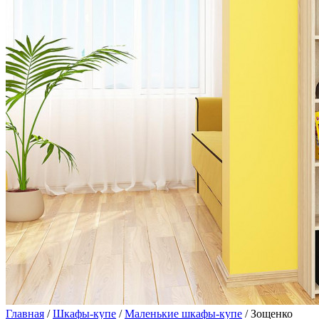
Главная
/
Шкафы-купе
/
Маленькие шкафы-купе
/ Зощенко