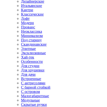
Дизайнерские
Итальянские
Кантри
Классические
Лофт
Модерн
Прованс
Неоклассика
Минимализм
Под старину
Скандинавские
Элитные
Эксклюзивные
Хай-тек
Особенности
Для студии
Для хрущевки
Для дачи
Встроенные
С антресолями
С барной стойкой
С островом
Малогабаритные
Модульные
Скрытые ручки