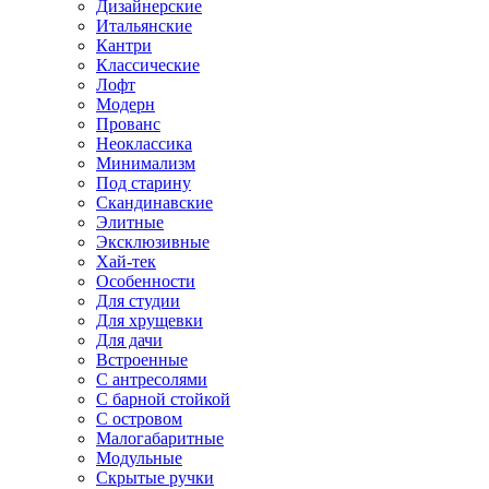
Дизайнерские
Итальянские
Кантри
Классические
Лофт
Модерн
Прованс
Неоклассика
Минимализм
Под старину
Скандинавские
Элитные
Эксклюзивные
Хай-тек
Особенности
Для студии
Для хрущевки
Для дачи
Встроенные
С антресолями
С барной стойкой
С островом
Малогабаритные
Модульные
Скрытые ручки