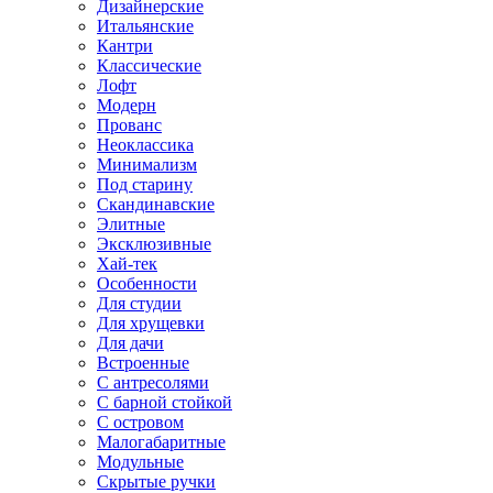
Дизайнерские
Итальянские
Кантри
Классические
Лофт
Модерн
Прованс
Неоклассика
Минимализм
Под старину
Скандинавские
Элитные
Эксклюзивные
Хай-тек
Особенности
Для студии
Для хрущевки
Для дачи
Встроенные
С антресолями
С барной стойкой
С островом
Малогабаритные
Модульные
Скрытые ручки