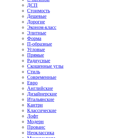
ДСП
Стоимость
Дешевые
Дорогие
Эконом-класс
Элитные
Форма
П-образные
Угловые
Прямые
Радиусные
Скошенные углы
Стиль
Современные
Евро
Английские
Дизайнерские
Итальянские
Кантри
Классические
Лофт
Модерн
Прованс
Неоклассика