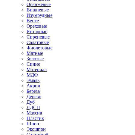
Оранжевые
Вишневые
Изумрудные
Венге
Ореховые
Янтарные
Сиреневые
Салатовые
Фиолетовые
Мятные
Золотые
Синие
Материал
МДФ
Эмаль
Акрил
Береза
Дерево
Дуб
ЛДСП
Массив
Пластик
Шпон
Экошпон
С патиной