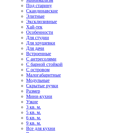
Минимализм
Под старину
Скандинавские
Элитные
Эксклюзивные
Хай-тек
Особенности
Для студии
Для хрущевки
Для дачи
Встроенные
С антресолями
С барной стойкой
С островом
Малогабаритные
Модульные
Скрытые ручки
Размер
Мини-кухни
Узкие
3 кв. м.
5 кв. м.
6 кв. м.
9 кв. м.
Все для кухни