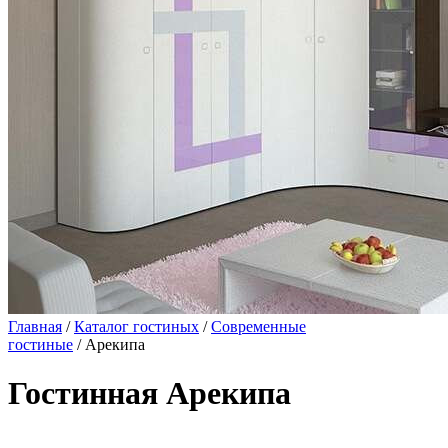
Главная
/
Каталог гостиных
/
Современные
гостиные
/ Арекипа
Гостинная Арекипа