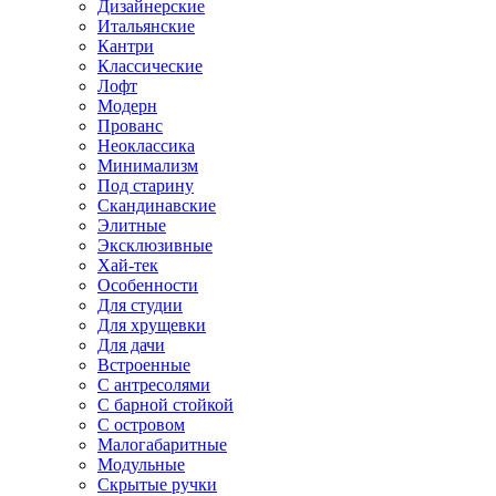
Дизайнерские
Итальянские
Кантри
Классические
Лофт
Модерн
Прованс
Неоклассика
Минимализм
Под старину
Скандинавские
Элитные
Эксклюзивные
Хай-тек
Особенности
Для студии
Для хрущевки
Для дачи
Встроенные
С антресолями
С барной стойкой
С островом
Малогабаритные
Модульные
Скрытые ручки