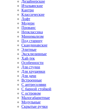
Дизайнерские
Итальянские
Кантри
Классические
Лофт
Модерн
Прованс
Неоклассика
Минимализм
Под старину
Скандинавские
Элитные
Эксклюзивные
Хай-тек
Особенности
Для студии
Для хрущевки
Для дачи
Встроенные
С антресолями
С барной стойкой
С островом
Малогабаритные
Модульные
Скрытые ручки