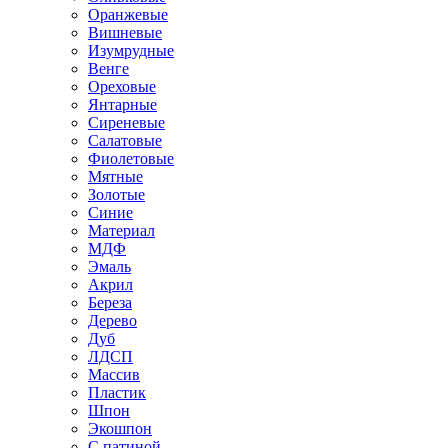
Оранжевые
Вишневые
Изумрудные
Венге
Ореховые
Янтарные
Сиреневые
Салатовые
Фиолетовые
Мятные
Золотые
Синие
Материал
МДФ
Эмаль
Акрил
Береза
Дерево
Дуб
ЛДСП
Массив
Пластик
Шпон
Экошпон
С патиной