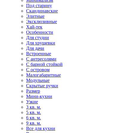
Минимализм
Под старину
Скандинавские
Элитные
Эксклюзивные
Хай-тек
Особенности
Для студии
Для хрущевки
Для дачи
Встроенные
С антресолями
С барной стойкой
С островом
Малогабаритные
Модульные
Скрытые ручки
Размер
Мини-кухни
Узкие
3 кв. м.
5 кв. м.
6 кв. м.
9 кв. м.
Все для кухни