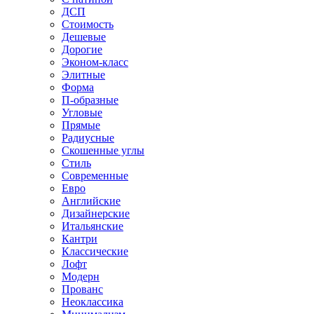
ДСП
Стоимость
Дешевые
Дорогие
Эконом-класс
Элитные
Форма
П-образные
Угловые
Прямые
Радиусные
Скошенные углы
Стиль
Современные
Евро
Английские
Дизайнерские
Итальянские
Кантри
Классические
Лофт
Модерн
Прованс
Неоклассика